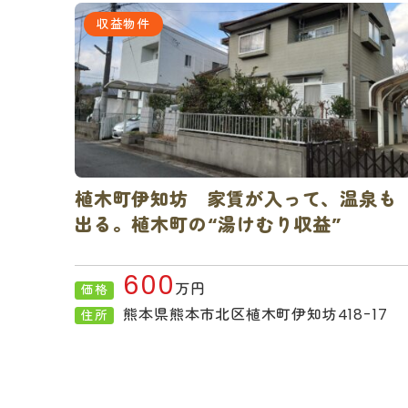
収益物件
植木町伊知坊 家賃が入って、温泉も
出る。植木町の“湯けむり収益”
600
万円
価格
熊本県熊本市北区植木町伊知坊418-17
住所