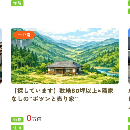
住所
一戸建
戸
【探しています】敷地80坪以上×隣家
なしの“ポツンと売り家”
0
万円
価格
住所