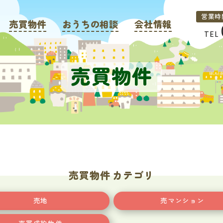
営業時
売買物件
おうちの相談
会社情報
TEL
売買物件
売買物件 カテゴリ
売地
売マンション