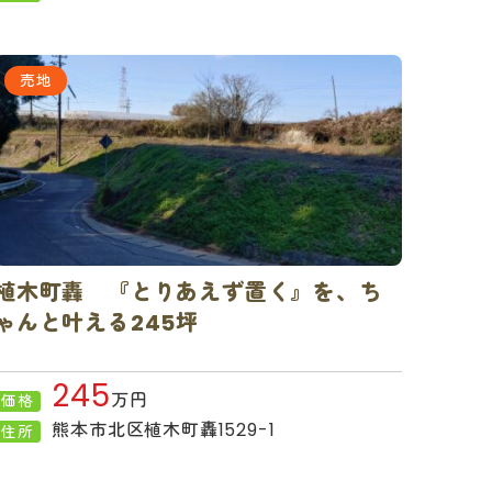
売地
植木町轟 『とりあえず置く』を、ち
ゃんと叶える245坪
245
万円
価格
熊本市北区植木町轟1529-1
住所