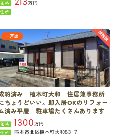
213
万円
価格
住所
一戸建
成約済み 植木町大和 住居兼事務所
にちょうどいい。即入居OKのリフォー
ム済み平屋 駐車場たくさんあります
1300
万円
価格
熊本市北区植木町大和83-7
住所