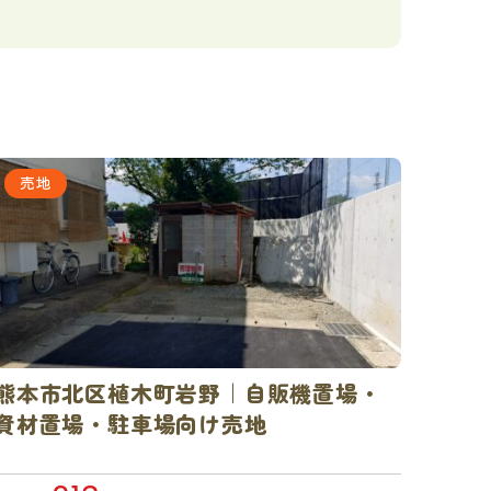
売地
熊本市北区植木町岩野｜自販機置場・
資材置場・駐車場向け売地