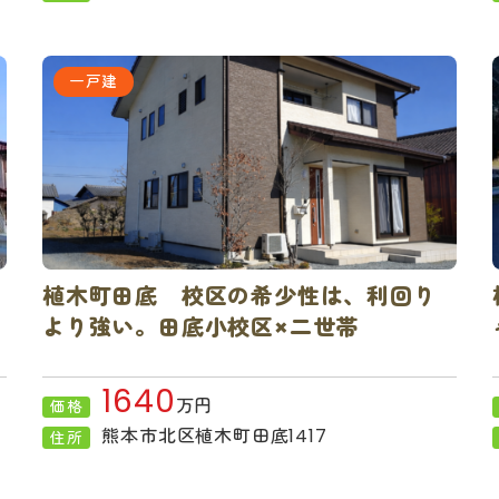
一戸建
植木町田底 校区の希少性は、利回り
より強い。田底小校区×二世帯
1640
万円
価格
熊本市北区植木町田底1417
住所