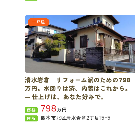
一戸建
清水岩倉 リフォーム派のための798
万円。水回りは済、内装はこれから。
— 仕上げは、あなた好みで。
798
万円
価格
熊本市北区清水岩倉2丁目15-5
住所