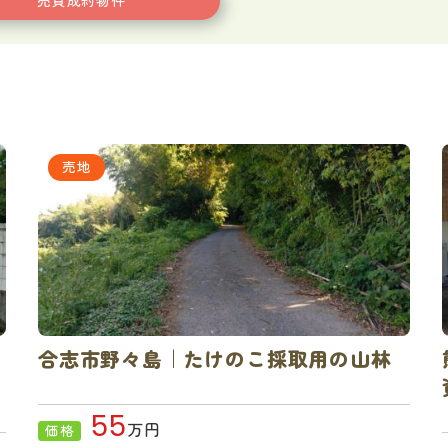
売買成約物件
売地
合志市野々島｜たけのこ採取用の山林
55
万円
価格