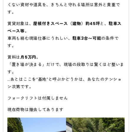
くない資材や道具を、きちんと守れる場所は意外と貴重で
す。
賃貸対象は、
屋根付きスペース（建物）約45坪
と、
駐車ス
ペース等
。
車両も絡む現場仕事にうれしい、
駐車3台〜可能
の条件で
す。
賃料は
月5万円
。
「置き場が決まる」だけで、現場の段取りは驚くほど整いま
す。
…あとはここを“基地”と呼ぶかどうかは、あなたのテンショ
ン次第です。
フォークリフトは付属しません
現在荷物は撤去してあります