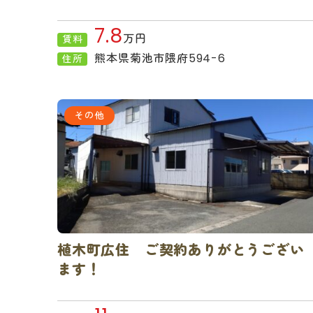
7.8
万円
賃料
熊本県菊池市隈府594-6
住所
その他
植木町広住 ご契約ありがとうござい
ます！