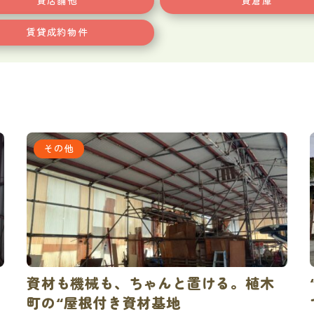
貸店舗他
貸倉庫
賃貸成約物件
その他
資材も機械も、ちゃんと置ける。植木
町の“屋根付き資材基地