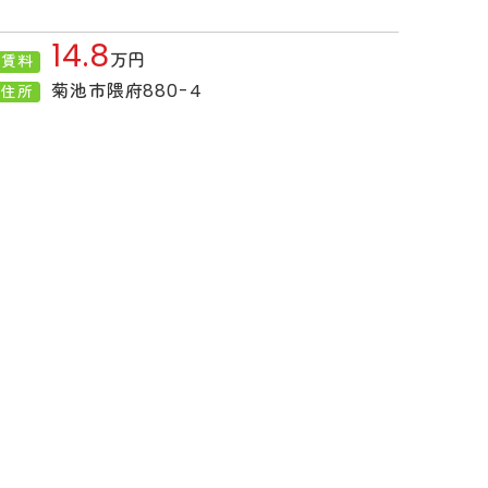
14.8
万円
賃料
菊池市隈府880-4
住所